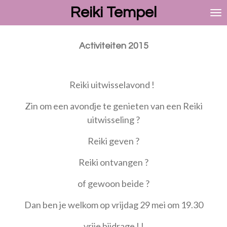
Reiki Tempel
Ga
direct
naar
de
Activiteiten 2015
hoofdinhoud
Reiki uitwisselavond !
Zin om een avondje te genieten van een Reiki
uitwisseling ?
Reiki geven ?
Reiki ontvangen ?
of gewoon beide ?
Dan ben je welkom op vrijdag 29 mei om 19.30
vrije bijdrage ! !