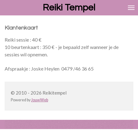
Reiki Tempel
Ga
direct
naar
de
Klantenkaart
hoofdinhoud
Reiki sessie : 40 €
10 beurtenkaart : 350 € - je bepaald zelf wanneer je de
sessies wil opnemen.
Afspraakje : Joske Heylen 0479 /46 36 65
© 2010 - 2026 Reikitempel
Powered by
JouwWeb