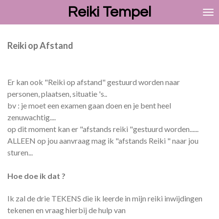
Reiki Tempel
Ga
direct
naar
de
Reiki op Afstand
hoofdinhoud
Er kan ook "Reiki op afstand" gestuurd worden naar
personen, plaatsen, situatie 's..
bv : je moet een examen gaan doen en je bent heel
zenuwachtig....
op dit moment kan er "afstands reiki "gestuurd worden......
ALLEEN op jou aanvraag mag ik "afstands Reiki " naar jou
sturen...
Hoe doe ik dat ?
Ik zal de drie TEKENS die ik leerde in mijn reiki inwijdingen
tekenen en vraag hierbij de hulp van