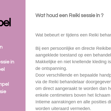
Wat houd een Reiki sessie in ?
pel
Wat bebeurt er tijdens een Reiki beha
on
Bij een persoonlijke en directe Reiki
aangeklede toestand op een behandel
Makkelijke en niet knellende kleding i
ssie in
de ontspanning.
pel
Door verschillende en bepaalde handpo
via de Reiki behandelaar doorgegeven.
mpel
om direct aangeraakt te worden dan h
sie
enkele centimeters boven het lichaam
Intieme aanrakingen en alle posities di
worden uiteraard vermeden.