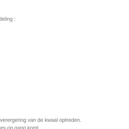
eling :
n verergering van de kwaal optreden.
ces op gang komt.