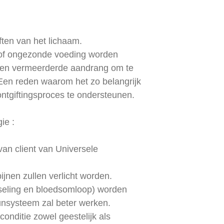
ften van het lichaam.
l of ongezonde voeding worden
s een vermeerderde aandrang om te
.Een reden waarom het zo belangrijk
ontgiftingsproces te ondersteunen.
ie :
van client van Universele
jnen zullen verlicht worden.
sseling en bloedsomloop) worden
unsysteem zal beter werken.
conditie zowel geestelijk als